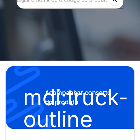
mdi:truck-
Acompanhar conserto
do produto
outline