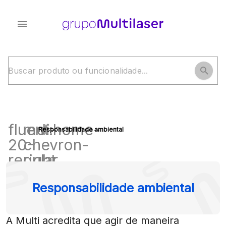
fluent:home-
mdi-
Responsabilidade ambiental
20-
chevron-
regular
right
Responsabilidade ambiental
A Multi acredita que agir de maneira